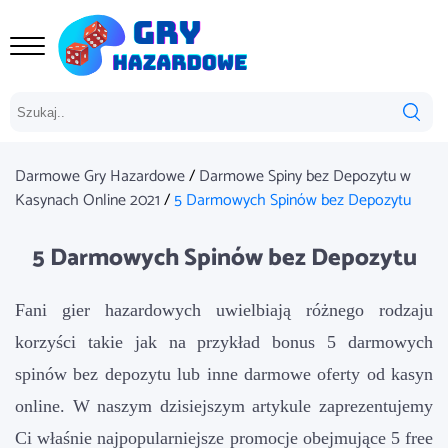
Darmowe Gry Hazardowe
/
Darmowe Spiny bez Depozytu w
Kasynach Online 2021
/
5 Darmowych Spinów bez Depozytu
5 Darmowych Spinów bez Depozytu
Fani gier hazardowych uwielbiają różnego rodzaju
korzyści takie jak na przykład bonus 5 darmowych
spinów bez depozytu lub inne darmowe oferty od kasyn
online. W naszym dzisiejszym artykule zaprezentujemy
Ci właśnie najpopularniejsze promocje obejmujące 5 free