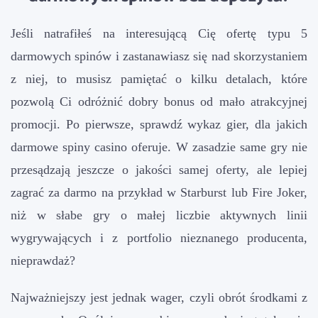
Jeśli natrafiłeś na interesującą Cię ofertę typu 5
darmowych spinów i zastanawiasz się nad skorzystaniem
z niej, to musisz pamiętać o kilku detalach, które
pozwolą Ci odróżnić dobry bonus od mało atrakcyjnej
promocji. Po pierwsze, sprawdź wykaz gier, dla jakich
darmowe spiny casino oferuje. W zasadzie same gry nie
przesądzają jeszcze o jakości samej oferty, ale lepiej
zagrać za darmo na przykład w Starburst lub Fire Joker,
niż w słabe gry o małej liczbie aktywnych linii
wygrywających i z portfolio nieznanego producenta,
nieprawdaż?
Najważniejszy jest jednak wager, czyli obrót środkami z