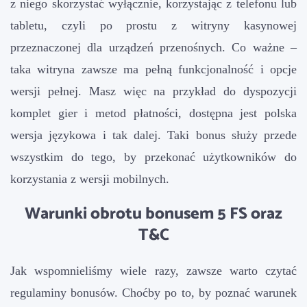
z niego skorzystać wyłącznie, korzystając z telefonu lub
tabletu, czyli po prostu z witryny kasynowej
przeznaczonej dla urządzeń przenośnych. Co ważne –
taka witryna zawsze ma pełną funkcjonalność i opcje
wersji pełnej. Masz więc na przykład do dyspozycji
komplet gier i metod płatności, dostępna jest polska
wersja językowa i tak dalej. Taki bonus służy przede
wszystkim do tego, by przekonać użytkowników do
korzystania z wersji mobilnych.
Warunki obrotu bonusem 5 FS oraz
T&C
Jak wspomnieliśmy wiele razy, zawsze warto czytać
regulaminy bonusów. Choćby po to, by poznać warunek