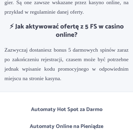
gier. Są one zawsze wskazane przez kasyno online, na
przykład w regulaminie danej oferty.
⚡ Jak aktywować ofertę z 5 FS w casino
online?
Zazwyczaj dostaniesz bonus 5 darmowych spinów zaraz
po zakończeniu rejestracji, czasem może być potrzebne
jednak wpisanie kodu promocyjnego w odpowiednim
miejscu na stronie kasyna.
Automaty Hot Spot za Darmo
Automaty Online na Pieniądze