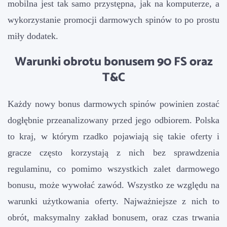
mobilna jest tak samo przystępna, jak na komputerze, a
wykorzystanie promocji darmowych spinów to po prostu
miły dodatek.
Warunki obrotu bonusem 90 FS oraz
T&C
Każdy nowy bonus darmowych spinów powinien zostać
dogłębnie przeanalizowany przed jego odbiorem. Polska
to kraj, w którym rzadko pojawiają się takie oferty i
gracze często korzystają z nich bez sprawdzenia
regulaminu, co pomimo wszystkich zalet darmowego
bonusu, może wywołać zawód. Wszystko ze względu na
warunki użytkowania oferty. Najważniejsze z nich to
obrót, maksymalny zakład bonusem, oraz czas trwania