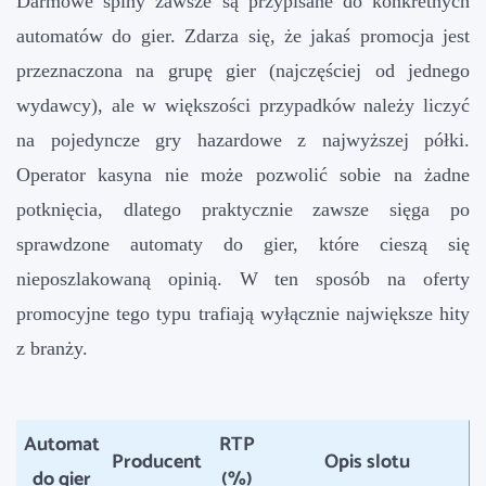
Darmowe spiny zawsze są przypisane do konkretnych
automatów do gier. Zdarza się, że jakaś promocja jest
przeznaczona na grupę gier (najczęściej od jednego
wydawcy), ale w większości przypadków należy liczyć
na pojedyncze gry hazardowe z najwyższej półki.
Operator kasyna nie może pozwolić sobie na żadne
potknięcia, dlatego praktycznie zawsze sięga po
sprawdzone automaty do gier, które cieszą się
nieposzlakowaną opinią. W ten sposób na oferty
promocyjne tego typu trafiają wyłącznie największe hity
z branży.
Automat
RTP
Producent
Opis slotu
do gier
(%)