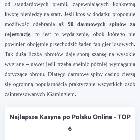
od standardowych premii, zapewniających konkretną
kwotę pieniędzy na start. Jeśli ktoś w dodatku proponuje
możliwość odebrania aż
90 darmowych spinów za
rejestrację
, to jest to wydarzenie, obok którego nie
powinien obojętnie przechodzić żaden fan gier losowych.
Tak duża liczba obrotów daje sporą szansę na wysokie
wygrane – nawet jeśli trzeba spełnić później wymagania
dotyczące obrotu. Dlatego darmowe spiny casino cieszą
się ogromną popularnością praktycznie wszystkich osób
zainteresowanych iGamingiem.
Najlepsze Kasyna po Polsku Online - TOP
6