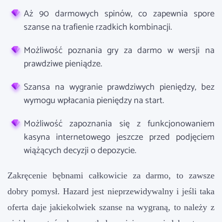
Aż 90 darmowych spinów, co zapewnia spore
szanse na trafienie rzadkich kombinacji.
Możliwość poznania gry za darmo w wersji na
prawdziwe pieniądze.
Szansa na wygranie prawdziwych pieniędzy, bez
wymogu wpłacania pieniędzy na start.
Możliwość zapoznania się z funkcjonowaniem
kasyna internetowego jeszcze przed podjęciem
wiążących decyzji o depozycie.
Zakręcenie bębnami całkowicie za darmo, to zawsze
dobry pomysł. Hazard jest nieprzewidywalny i jeśli taka
oferta daje jakiekolwiek szanse na wygraną, to należy z