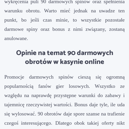
wykręcenia puli 90 darmowych spinów oraz spełnienia
warunku obrotu. Warto mieć jednak na uwadze ten
punkt, bo jeśli czas minie, to wszystkie pozostałe
darmowe spiny oraz bonus z nimi związany, zostaną
anulowane.
Opinie na temat 90 darmowych
obrotów w kasynie online
Promocje darmowych spinów cieszą się ogromną
popularnością fanów gier losowych. Wszystko ze
względu na naprawdę przystępne warunki do zabawy i
tajemnicę rzeczywistej wartości. Bonus daje tyle, ile uda
się wylosować. 90 obrotów daje spore szanse na trafienie
czegoś interesującego. Dlatego obok takiej oferty nikt