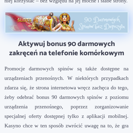
niej korzystać – bez względu na jej mocne i słabe strony.
Aktywuj bonus 90 darmowych
zakręceń na telefonie komórkowym
Promocje darmowych spinów są także dostępne na
urządzeniach przenośnych. W niektórych przypadkach
zdarza się, że strona internetowa wręcz zachęca do tego,
żeby odebrać bonus 90 darmowych spinów z poziomu
urządzenia przenośnego, poprzez zorganizowanie
specjalnej oferty dostępnej tylko z aplikacji mobilnej.
Kasyno chce w ten sposób zwrócić uwagę na to, że gra