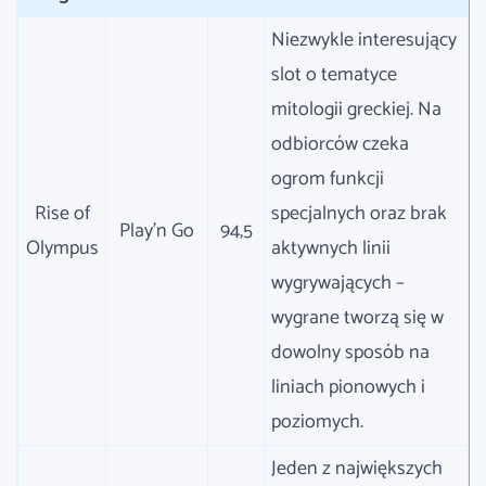
Niezwykle interesujący
slot o tematyce
mitologii greckiej. Na
odbiorców czeka
ogrom funkcji
Rise of
specjalnych oraz brak
Play’n Go
94,5
Olympus
aktywnych linii
wygrywających –
wygrane tworzą się w
dowolny sposób na
liniach pionowych i
poziomych.
Jeden z największych