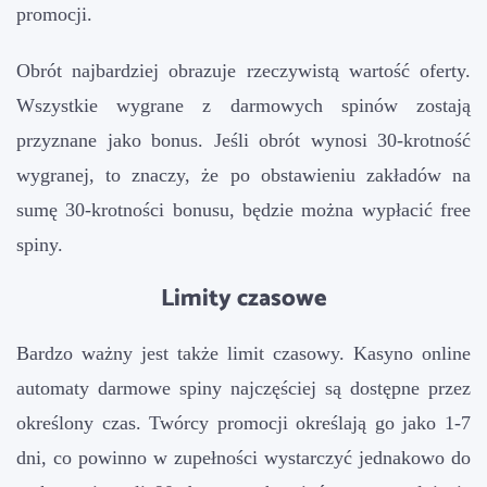
promocji.
Obrót najbardziej obrazuje rzeczywistą wartość oferty.
Wszystkie wygrane z darmowych spinów zostają
przyznane jako bonus. Jeśli obrót wynosi 30-krotność
wygranej, to znaczy, że po obstawieniu zakładów na
sumę 30-krotności bonusu, będzie można wypłacić free
spiny.
Limity czasowe
Bardzo ważny jest także limit czasowy. Kasyno online
automaty darmowe spiny najczęściej są dostępne przez
określony czas. Twórcy promocji określają go jako 1-7
dni, co powinno w zupełności wystarczyć jednakowo do