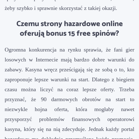
żeby szybko i sprawnie skorzystać z takiej okazji.
Czemu strony hazardowe online
oferują bonus 15 free spinów?
Ogromna konkurencja na rynku sprawia, że fani gier
losowych w Internecie mają bardzo dobre warunki do
zabawy. Kasyna wręcz prześcigają się ze sobą o to, kto
zaproponuje lepsze warunki na start. Dlatego z biegiem
czasu można liczyć na coraz lepsze oferty. Trzeba
przyznać, że 90 darmowych obrotów na start to
niezwykle hojna oferta, która mogłaby nawet
przysporzyć problemów finansowych operatorowi
kasyna, który się na nią zdecyduje. Jednak każdy portal