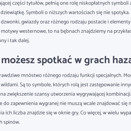
cej części tytułów, pełnią one rolę niskopłatnych symboli z
 i dziewiątkę. Symboli o niższych wartościach się nie spoty
kże dzwonki, gwiazdy oraz różnego rodzaju postacie i element
motywy westernowe, to na bębnach znajdziemy na przykład 
y i tak dalej.
ie możesz spotkać w grach ha
rawdziwe mnóstwo różnego rodzaju funkcji specjalnych. Mo
wildami. Są to symbole, których rolą jest zastępowanie inny
 na zwiększenie szansy utworzenia wygrywającej kombinacji.
tóre do zapewnienia wygranej nie muszą wcale znajdować się 
ia ich liczba znajdzie się w oknie gry. Co więcej, w wielu wy
h spinów.