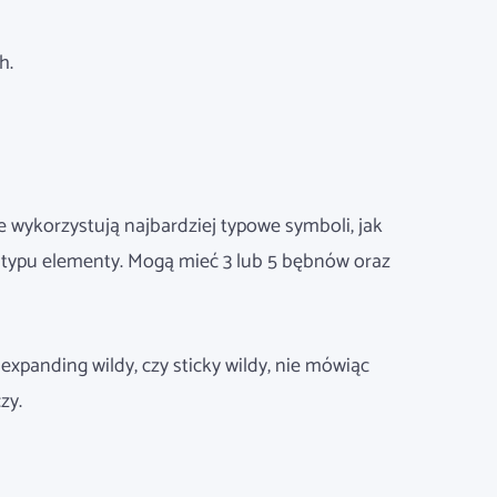
h.
e wykorzystują najbardziej typowe symboli, jak
o typu elementy. Mogą mieć 3 lub 5 bębnów oraz
xpanding wildy, czy sticky wildy, nie mówiąc
zy.