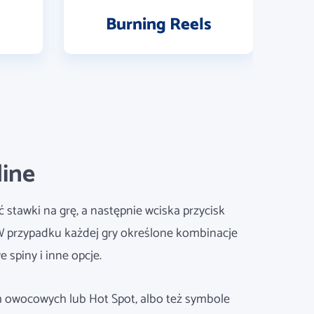
Burning Reels
ine
 stawki na grę, a następnie wciska przycisk
 W przypadku każdej gry określone kombinacje
spiny i inne opcje.
h owocowych lub Hot Spot, albo też symbole