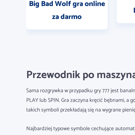
Big Bad Wolf gra online
za darmo
Przewodnik po maszyna
Sama rozgrywka w przypadku gry 777 jest banalni
PLAY lub SPIN. Gra zaczyna kręcić bębnami, a g
takich symboli przekładają się na wygrane pien
Najbardziej typowe symbole cechujące automaty