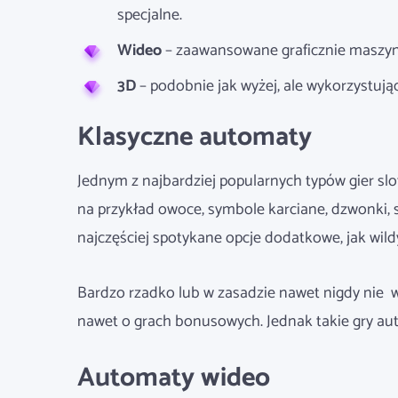
specjalne.
Wideo
– zaawansowane graficznie maszyn
3D
– podobnie jak wyżej, ale wykorzystuj
Klasyczne automaty
Jednym z najbardziej popularnych typów gier slo
na przykład owoce, symbole karciane, dzwonki, 
najczęściej spotykane opcje dodatkowe, jak wildy
Bardzo rzadko lub w zasadzie nawet nigdy nie wy
nawet o grach bonusowych. Jednak takie gry aut
Automaty wideo