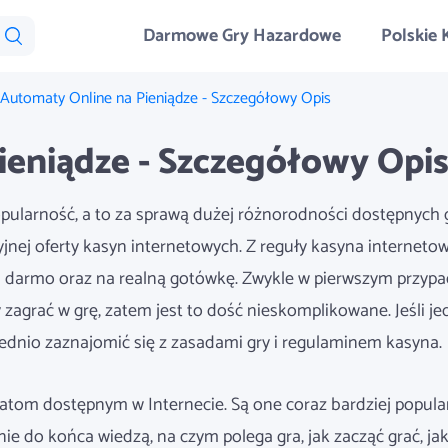
Darmowe Gry Hazardowe
Polskie 
Automaty Online na Pieniądze - Szczegółowy Opis
ieniądze - Szczegółowy Opi
pularność, a to za sprawą dużej różnorodności dostępnych g
yjnej oferty kasyn internetowych. Z reguły kasyna interneto
 darmo oraz na realną gotówkę. Zwykle w pierwszym przypa
agrać w grę, zatem jest to dość nieskomplikowane. Jeśli j
zednio zaznajomić się z zasadami gry i regulaminem kasyna.
matom dostępnym w Internecie. Są one coraz bardziej popula
ie do końca wiedzą, na czym polega gra, jak zacząć grać, jak