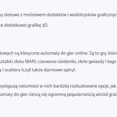
y slotowe z mnóstwem dodatków i wodotrysków graficznyc
ące dodatkowo grafikę 3D.
towych są klasyczne automaty do gier online. Są to gry, któr
sztabki złota (BAR), czerwone siódemki, złote gwiazdy i teg
 i scattery (czyli także darmowe spiny).
stępują natomiast w nich bardziej rozbudowane opcje, jak e
omaty do gier cieszą się ogromną popularnością wśród grac