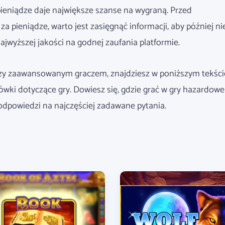
pieniądze daje największe szanse na wygraną. Przed
pieniądze, warto jest zasięgnąć informacji, aby później ni
najwyższej jakości na godnej zaufania platformie.
czy zaawansowanym graczem, znajdziesz w poniższym tekście 
ki dotyczące gry. Dowiesz się, gdzie grać w gry hazardowe 
odpowiedzi na najczęściej zadawane pytania.