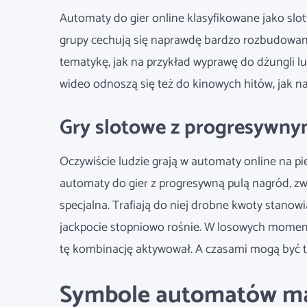
Automaty do gier online klasyfikowane jako slo
grupy cechują się naprawdę bardzo rozbudowaną
tematykę, jak na przykład wyprawę do dżungli l
wideo odnoszą się też do kinowych hitów, jak na
Gry slotowe z progresywn
Oczywiście ludzie grają w automaty online na pi
automaty do gier z progresywną pulą nagród, zwa
specjalna. Trafiają do niej drobne kwoty stano
jackpocie stopniowo rośnie. W losowych momentach
tę kombinację aktywował. A czasami mogą być 
Symbole automatów maj