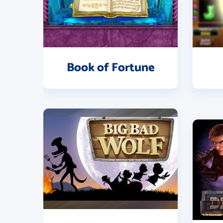
Book of Fortune