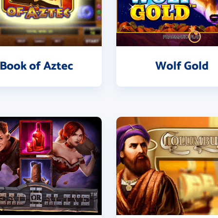
Book of Aztec
Wolf Gold