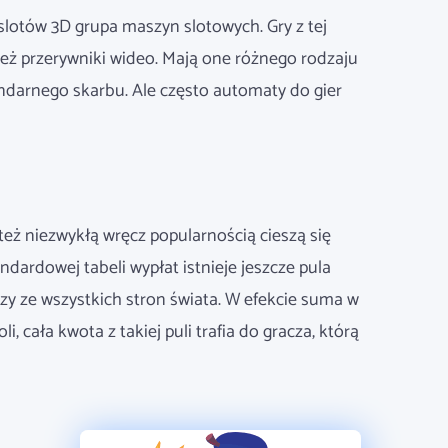
lotów 3D grupa maszyn slotowych. Gry z tej
eż przerywniki wideo. Mają one różnego rodzaju
endarnego skarbu. Ale często automaty do gier
też niezwykłą wręcz popularnością cieszą się
dardowej tabeli wypłat istnieje jeszcze pula
zy ze wszystkich stron świata. W efekcie suma w
 cała kwota z takiej puli trafia do gracza, którą