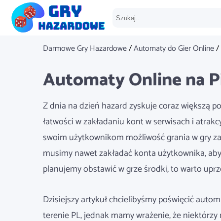
Darmowe Gry Hazardowe
/
Automaty do Gier Online
/
Automaty Online na P
Z dnia na dzień hazard zyskuje coraz większą po
łatwości w zakładaniu kont w serwisach i atrakc
swoim użytkownikom możliwość grania w gry za
musimy nawet zakładać konta użytkownika, aby z
planujemy obstawić w grze środki, to warto upr
Dzisiejszy artykuł chcielibyśmy poświęcić auto
terenie PL, jednak mamy wrażenie, że niektórzy n