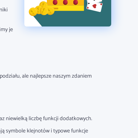
niki
imy je
w podziału, ale najlepsze naszym zdaniem
z niewielką liczbę funkcji dodatkowych.
ją symbole klejnotów i typowe funkcje