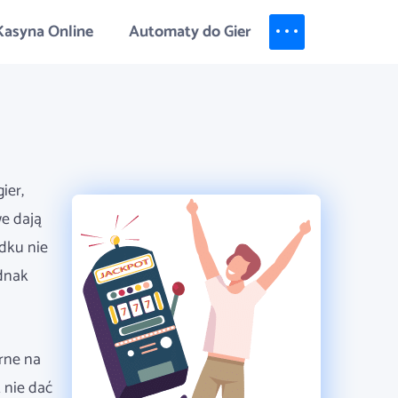
Kasyna Online
Automaty do Gier
s
ier,
we dają
dku nie
ednak
rne na
 nie dać