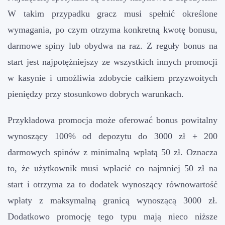
W takim przypadku gracz musi spełnić określone
wymagania, po czym otrzyma konkretną kwotę bonusu,
darmowe spiny lub obydwa na raz. Z reguły bonus na
start jest najpotężniejszy ze wszystkich innych promocji
w kasynie i umożliwia zdobycie całkiem przyzwoitych
pieniędzy przy stosunkowo dobrych warunkach.
Przykładowa promocja może oferować bonus powitalny
wynoszący 100% od depozytu do 3000 zł + 200
darmowych spinów z minimalną wpłatą 50 zł. Oznacza
to, że użytkownik musi wpłacić co najmniej 50 zł na
start i otrzyma za to dodatek wynoszący równowartość
wpłaty z maksymalną granicą wynoszącą 3000 zł.
Dodatkowo promocję tego typu mają nieco niższe