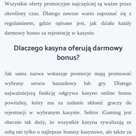
Wszystkie oferty promocyjne najczęściej są ważne przez
określony czas. Dlatego zawsze warto zapoznać się z
regulaminem, gdzie opisane jest, jak działa każdy
darmowy bonus za rejestrację w kasynie.
Dlaczego kasyna oferują darmowy
bonus?
Jak sama nazwa wskazuje promocje mają promować
wybrany serwis hazardowy lub gry. Dlatego
najważniejszą funkcję odgrywa kasyno online bonus
powitalny, który ma za zadanie skłonić graczy do
rejestracji w wybranym kasynie. Sektor iGaming jest
obecnie tak duży, że wszystkie kasyna rywalizują ze
sobą nie tylko o najlepsze bonusy kasynowe, ale także za