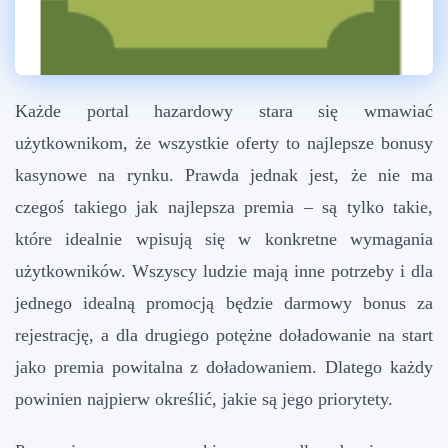
Każde portal hazardowy stara się wmawiać
użytkownikom, że wszystkie oferty to najlepsze bonusy
kasynowe na rynku. Prawda jednak jest, że nie ma
czegoś takiego jak najlepsza premia – są tylko takie,
które idealnie wpisują się w konkretne wymagania
użytkowników. Wszyscy ludzie mają inne potrzeby i dla
jednego idealną promocją będzie darmowy bonus za
rejestrację, a dla drugiego potężne doładowanie na start
jako premia powitalna z doładowaniem. Dlatego każdy
powinien najpierw określić, jakie są jego priorytety.