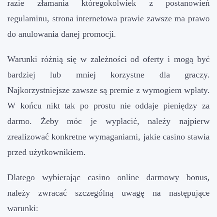
razie złamania któregokolwiek z postanowień
regulaminu, strona internetowa prawie zawsze ma prawo
do anulowania danej promocji.
Warunki różnią się w zależności od oferty i mogą być
bardziej lub mniej korzystne dla graczy.
Najkorzystniejsze zawsze są premie z wymogiem wpłaty.
W końcu nikt tak po prostu nie oddaje pieniędzy za
darmo. Żeby móc je wypłacić, należy najpierw
zrealizować konkretne wymaganiami, jakie casino stawia
przed użytkownikiem.
Dlatego wybierając casino online darmowy bonus,
należy zwracać szczególną uwagę na następujące
warunki: