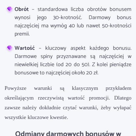
Obrót
– standardowa liczba obrotów bonusem
wynosi jego 30-krotność. Darmowy bonus
najczęściej ma wymóg 40 lub nawet 50-krotności
premii.
Wartość
– kluczowy aspekt każdego bonusu.
Darmowe spiny przyznawane są najczęściej w
niewielkiej liczbie (od 20 do 50). Z kolei pieniądze
bonusowe to najczęściej około 20 zł.
Powyższe warunki są klasycznym przykładem
określającym rzeczywistą wartość promocji. Dlatego
zawsze należy dokładnie czytać warunki, żeby wyłapać
wszystkie kluczowe kwestie.
Odmiany darmowych bonusów w