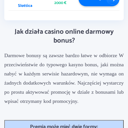
2000 €
Slottica
Jak działa casino online darmowy
bonus?
Darmowe bonusy są zawsze bardzo łatwe w odbiorze W
przeciwieństwie do typowego kasyno bonus, jaki można
nabyć w każdym serwisie hazardowym, nie wymaga on
żadnych dodatkowych warunków. Najczęściej wystarczy
po prostu aktywować promocję w dziale z bonusami lub
wpisać otrzymany kod promocyjny.
:
Premia może mieć dwie formy