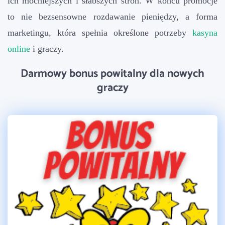
ich mocniejszych i słabszych stron. W końcu promocje
to nie bezsensowne rozdawanie pieniędzy, a forma
marketingu, która spełnia określone potrzeby
kasyna
online
i graczy.
Darmowy bonus powitalny dla nowych
graczy