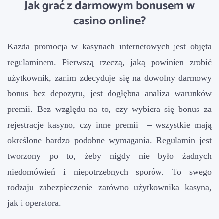
Jak grać z darmowym bonusem w
casino online?
Każda promocja w kasynach internetowych jest objęta
regulaminem. Pierwszą rzeczą, jaką powinien zrobić
użytkownik, zanim zdecyduje się na dowolny darmowy
bonus bez depozytu, jest dogłębna analiza warunków
premii. Bez względu na to, czy wybiera się bonus za
rejestracje kasyno, czy inne premii – wszystkie mają
określone bardzo podobne wymagania. Regulamin jest
tworzony po to, żeby nigdy nie było żadnych
niedomówień i niepotrzebnych sporów. To swego
rodzaju zabezpieczenie zarówno użytkownika kasyna,
jak i operatora.