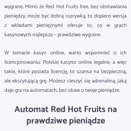
wygrane. Mimo że
Red Hot Fruits free
, bez obstawiania
pieniędzy, może być dobrą rozrywką, to dopiero wersja
z wkładami pieniężnymi oferuje to, co w grach
kasynowych najlepsze – prawdziwe wygrane.
W temacie kasyn online, warto wspomnieć o ich
licencjonowaniu.
Polskie kasyno online legalne
, a więc
takie, które posiada licencję, to szansa na bezpieczną,
ale ekscytującą grę. Możesz cieszyć się adrenaliną, jaką
daje gra na automatach, bez obaw o twoje pieniądze.
Automat
Red Hot Fruits na
prawdziwe pieniądze