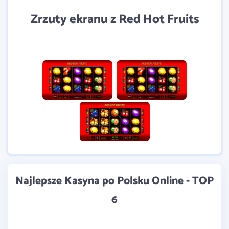
Zrzuty ekranu z Red Hot Fruits
Najlepsze Kasyna po Polsku Online - TOP
6