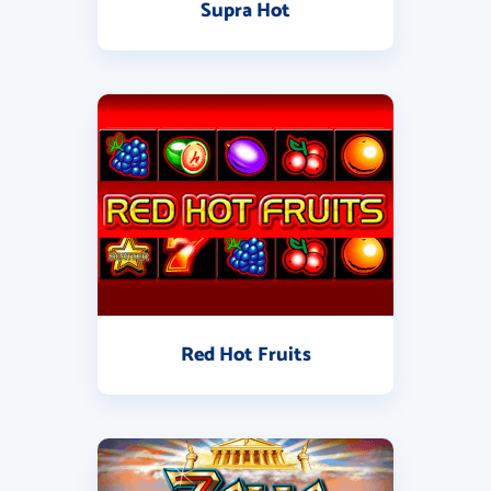
Supra Hot
Red Hot Fruits