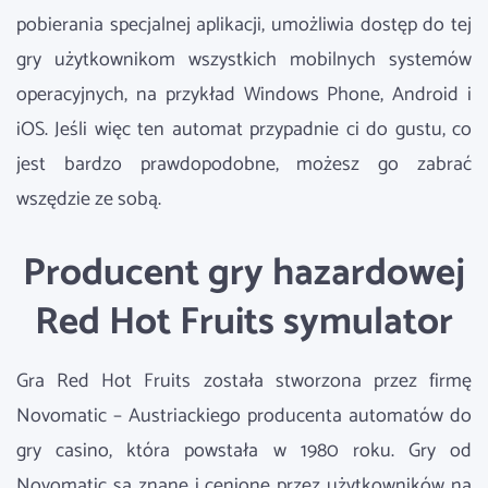
pobierania specjalnej aplikacji, umożliwia dostęp do tej
gry użytkownikom wszystkich mobilnych systemów
operacyjnych, na przykład Windows Phone, Android i
iOS. Jeśli więc ten automat przypadnie ci do gustu, co
jest bardzo prawdopodobne, możesz go zabrać
wszędzie ze sobą.
Producent gry hazardowej
Red Hot Fruits symulator
Gra Red Hot Fruits
została stworzona przez firmę
Novomatic – Austriackiego producenta automatów do
gry casino, która powstała w 1980 roku
. Gry od
Novomatic są znane i cenione przez użytkowników na