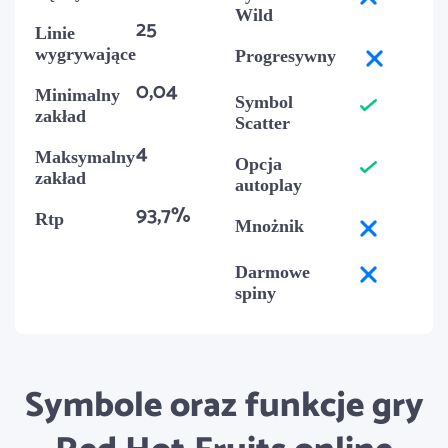
Wild
25
Linie
wygrywające
Progresywny
0,04
Minimalny
Symbol
zakład
Scatter
4
Maksymalny
Opcja
zakład
autoplay
93,7%
Rtp
Mnożnik
Darmowe
spiny
Symbole oraz funkcje gry