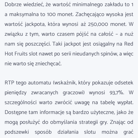
Dobrze wiedzieć, że wartość minimalnego zakładu to 1
a maksymalna to 100 monet. Zachęcająco wysoka jest
wartość jackpota, która wynosi aż 250,000 monet. W
związku z tym, warto czasem pójść na całość – a nuż
nam się poszczęści. Taki jackpot jest osiągalny na
Red
Hot Fruits slot
nawet po serii nieudanych spinów, a więc
nie warto się zniechęcać.
RTP tego automatu (wskaźnik, który pokazuje odsetek
pieniędzy zwracanych graczowi) wynosi 93,7%. W
szczególności warto zwrócić uwagę na tabelę wypłat.
Dostępne tam informacje są bardzo użyteczne, jako że
mogą posłużyć do obmyślania strategii gry. Znając od
podszewki sposób działania slotu można grać