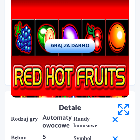
GRAJ ZA DARMO
Detale
Automaty
Rodzaj gry
Rundy
owocowe
bonusowe
5
Bębny
Symbol