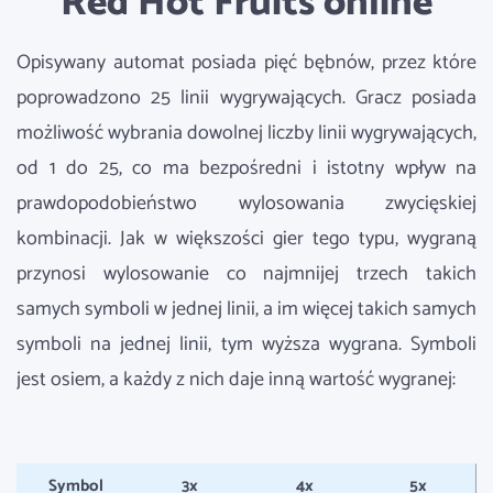
Red Hot Fruits online
Opisywany automat posiada pięć bębnów, przez które
poprowadzono 25 linii wygrywających. Gracz posiada
możliwość wybrania dowolnej liczby linii wygrywających,
od 1 do 25, co ma bezpośredni i istotny wpływ na
prawdopodobieństwo wylosowania zwycięskiej
kombinacji. Jak w większości gier tego typu, wygraną
przynosi wylosowanie co najmnijej trzech takich
samych symboli w jednej linii, a im więcej takich samych
symboli na jednej linii, tym wyższa wygrana. Symboli
jest osiem, a każdy z nich daje inną wartość wygranej:
Symbol
3x
4x
5x