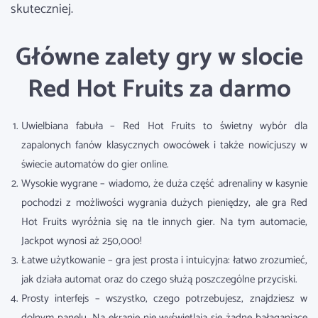
skuteczniej.
Główne zalety gry w slocie
Red Hot Fruits za darmo
Uwielbiana fabuła – Red Hot Fruits to świetny wybór dla
zapalonych fanów klasycznych owocówek i także nowicjuszy w
świecie automatów do gier online.
Wysokie wygrane – wiadomo, że duża część adrenaliny w kasynie
pochodzi z możliwości wygrania dużych pieniędzy, ale gra
Red
Hot Fruits
wyróżnia się na tle innych gier. Na tym automacie,
Jackpot wynosi aż 250,000!
Łatwe użytkowanie – gra jest prosta i intuicyjna: łatwo zrozumieć,
jak działa automat oraz do czego służą poszczególne przyciski.
Prosty interfejs – wszystko, czego potrzebujesz, znajdziesz w
dolnym panelu. Na ekranie nie wyświetlają się żadne bałaganiące