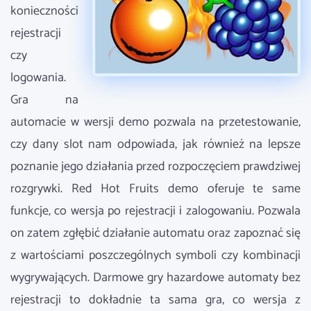
konieczności
rejestracji
czy
logowania.
Gra na
automacie w wersji demo pozwala na przetestowanie,
czy dany slot nam odpowiada, jak również na lepsze
poznanie jego działania przed rozpoczęciem prawdziwej
rozgrywki.
Red Hot Fruits demo
oferuje te same
funkcje, co wersja po rejestracji i zalogowaniu. Pozwala
on zatem zgłębić działanie automatu oraz zapoznać się
z wartościami poszczególnych symboli czy kombinacji
wygrywających.
Darmowe gry hazardowe automaty bez
rejestracji
to dokładnie ta sama gra, co wersja z