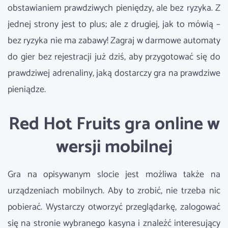
obstawianiem prawdziwych pieniędzy, ale bez ryzyka. Z
jednej strony jest to plus; ale z drugiej, jak to mówią –
bez ryzyka nie ma zabawy!
Zagraj w darmowe automaty
do gier bez rejestracji
już dziś, aby przygotować się do
prawdziwej adrenaliny, jaką dostarczy gra na prawdziwe
pieniądze.
Red Hot Fruits gra online
w
wersji mobilnej
Gra na opisywanym slocie jest możliwa także na
urządzeniach mobilnych. Aby to zrobić, nie trzeba nic
pobierać. Wystarczy otworzyć przeglądarkę, zalogować
się na stronie wybranego kasyna i znaleźć interesujący