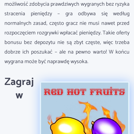
możliwość zdobycia prawdziwych wygranych bez ryzyka
stracenia pieniędzy – gra odbywa się według
normalnych zasad, często gracz nie musi nawet przed
rozpoczęciem rozgrywki wpłacać pieniędzy. Takie oferty
bonusu bez depozytu nie są zbyt częste, więc trzeba
dobrze ich poszukać – ale na pewno warto! W końcu
wygrana może być naprawdę wysoka.
Zagraj
w